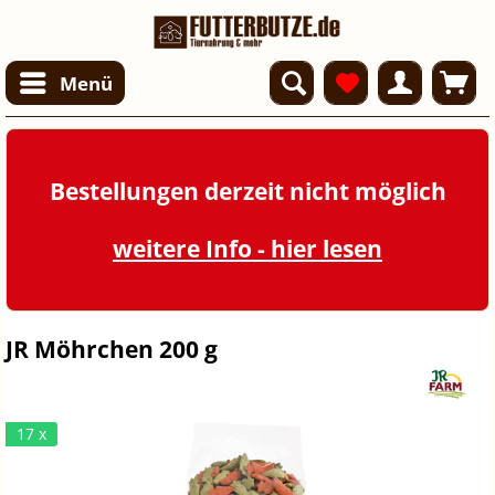
Menü
Bestellungen derzeit nicht möglich
weitere Info - hier lesen
JR Möhrchen 200 g
17 x