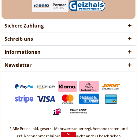
Sichere Zahlung
Schreib uns
Informationen
Newsletter
❤ Liebe Kunden ❤
Vorübergehend sind keine
* Alle Preise inkl. gesetzl. Mehrwertsteuer zzgl.
Versandkosten
und
Bestellungen möglich.
ggf. Nachnahmegebühren, wenn nicht anders beschrieben