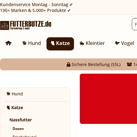
Kundenservice Montag - Sonntag ✔
130+ Marken & 5.000+ Produkte ✔
🐕 Hund
🐈 Katze
🐇 Kleintier
🐦 Vogel
Sichere Bestellung (SSL)
14
🐕 Hund
🐈 Katze
Nassfutter
Dosen
Frischebeutel