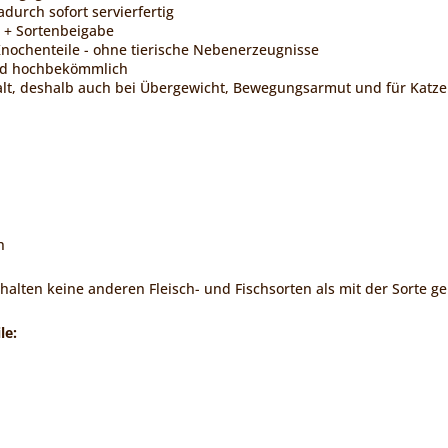
adurch sofort servierfertig
s + Sortenbeigabe
nochenteile - ohne tierische Nebenerzeugnisse
und hochbekömmlich
halt, deshalb auch bei Übergewicht, Bewegungsarmut und für Katz
h
halten keine anderen Fleisch- und Fischsorten als mit der Sorte g
le: