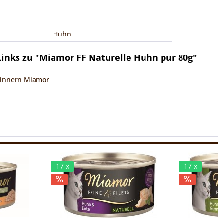
Huhn
inks zu "Miamor FF Naturelle Huhn pur 80g"
 Finnern Miamor
17 x
17 x