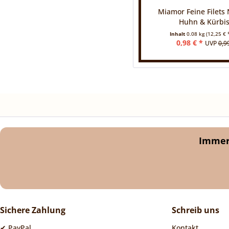
Miamor Feine Filets 
Huhn & Kürbis,
Inhalt
0.08 kg
(12,25 € *
0,98 € *
UVP
0,9
Immer 
Sichere Zahlung
Schreib uns
✔ PayPal
Kontakt