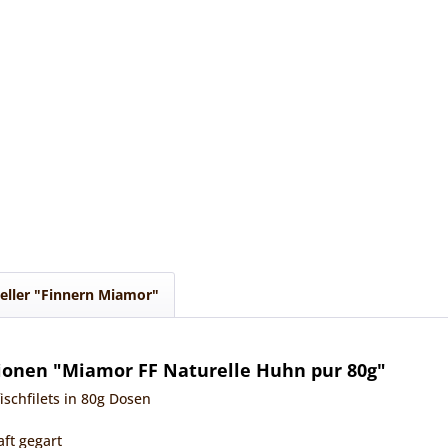
eller "Finnern Miamor"
ionen "Miamor FF Naturelle Huhn pur 80g"
schfilets in 80g Dosen
aft gegart