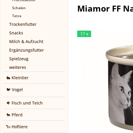
Miamor FF Na
Schalen
Tetra
Trockenfutter
Snacks
17 x
Milch & Aufzucht
Ergänzungsfutter
Spielzeug
weiteres
🐇 Kleintier
🐦 Vogel
🐠 Fisch und Teich
🐎 Pferd
🐑 Hoftiere