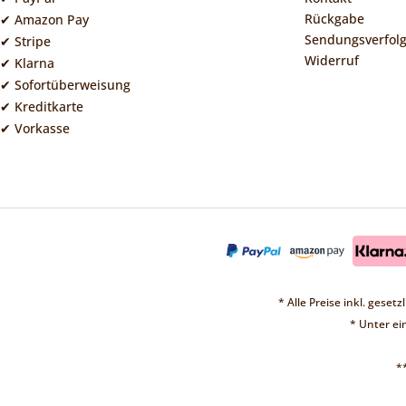
Rückgabe
✔ Amazon Pay
Sendungsverfol
✔ Stripe
Widerruf
✔ Klarna
✔ Sofortüberweisung
✔ Kreditkarte
✔ Vorkasse
* Alle Preise inkl. geset
* Unter e
*
❤ 
Vorübergehend sin