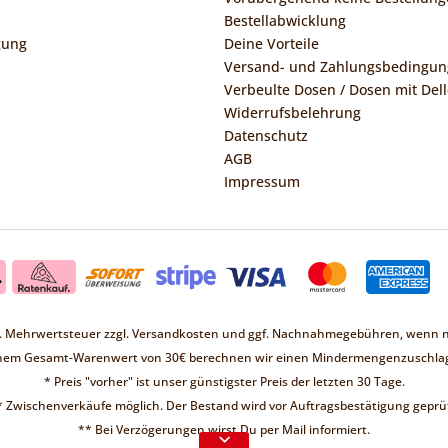
Bestellabwicklung
gung
Deine Vorteile
Versand- und Zahlungsbedingu
Verbeulte Dosen / Dosen mit Dell
Widerrufsbelehrung
Datenschutz
AGB
Impressum
zl. Mehrwertsteuer zzgl.
Versandkosten
und ggf. Nachnahmegebühren, wenn ni
inem Gesamt-Warenwert von 30€ berechnen wir einen Mindermengenzuschlag
* Preis "vorher" ist unser günstigster Preis der letzten 30 Tage.
* Zwischenverkäufe möglich. Der Bestand wird vor Auftragsbestätigung geprüf
Liebe Kunden ❤
** Bei Verzögerungen wirst Du per Mail informiert.
d keine Bestellungen möglich.