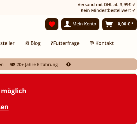
Versand mit DHL ab 3,99€ ✔
Kein Mindestbestellwert ✔
Mein Konto
0,00 € *
steller
📰 Blog
❓Futterfrage
💬 Kontakt
en
20+ Jahre Erfahrung
t möglich
sen