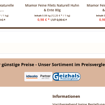
Naturelle
Miamor Feine Filets Naturell Huhn
Miamor Fein
...
& Ente 80g
&
 / 1 kg)
Inhalt
0.08 kg
(12,25 € * / 1 kg)
Inhalt
0
0,98 € *
0,9
9 € *
UVP
0,99 € *
günstige Preise - Unser Sortiment im Preisvergle
Informationen
Vorübergehend keine Bestellung