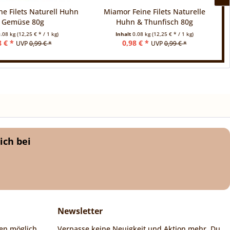
e Filets Naturell Huhn
Miamor Feine Filets Naturelle
 Gemüse 80g
Huhn & Thunfisch 80g
.08 kg
(12,25 € * / 1 kg)
Inhalt
0.08 kg
(12,25 € * / 1 kg)
8 € *
0,98 € *
UVP
0,99 € *
UVP
0,99 € *
ich bei
Newsletter
en möglich
Verpasse keine Neuigkeit und Aktion mehr. Du