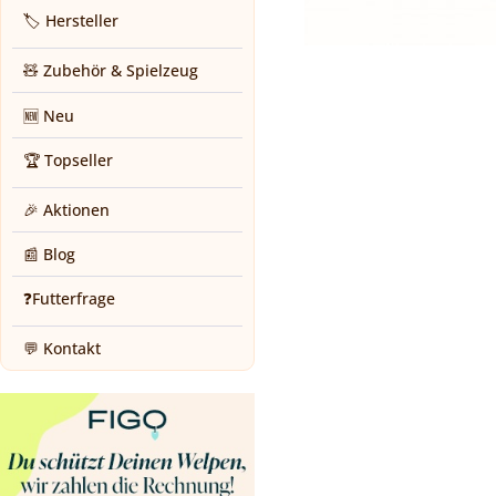
🏷️ Hersteller
🧸 Zubehör & Spielzeug
🆕 Neu
🏆 Topseller
🎉 Aktionen
📰 Blog
❓Futterfrage
💬 Kontakt