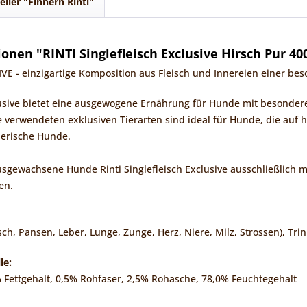
eller "Finnern Rinti"
nen "RINTI Singlefleisch Exclusive Hirsch Pur 40
E - einzigartige Komposition aus Fleisch und Innereien einer beso
clusive bietet eine ausgewogene Ernährung für Hunde mit besonde
e verwendeten exklusiven Tierarten sind ideal für Hunde, die auf 
lerische Hunde.
 ausgewachsene Hunde Rinti Singlefleisch Exclusive ausschließlich 
ien.
ch, Pansen, Leber, Lunge, Zunge, Herz, Niere, Milz, Strossen), Trin
le:
 Fettgehalt, 0,5% Rohfaser, 2,5% Rohasche, 78,0% Feuchtegehalt