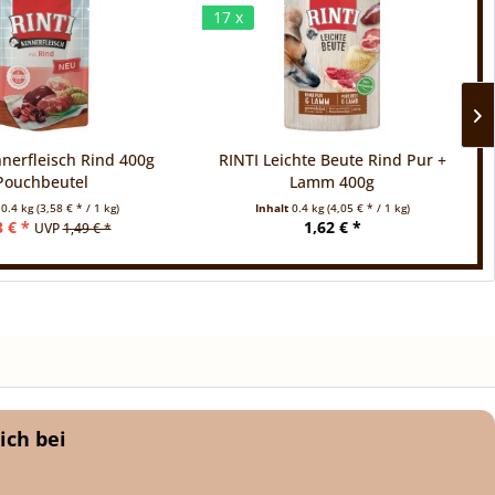
17 x
nerfleisch Rind 400g
RINTI Leichte Beute Rind Pur +
Pouchbeutel
Lamm 400g
t
0.4 kg
(3,58 € * / 1 kg)
Inhalt
0.4 kg
(4,05 € * / 1 kg)
3 € *
1,62 € *
UVP
1,49 € *
ich bei