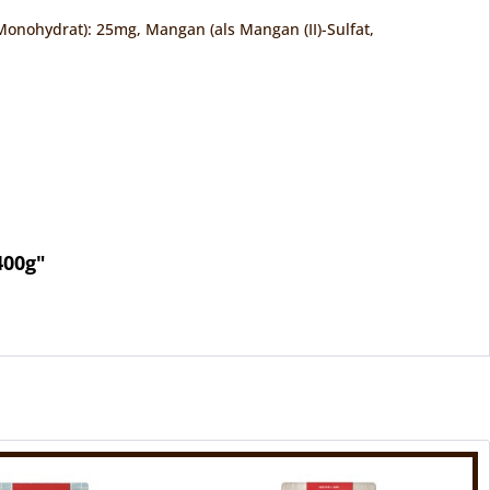
t Monohydrat): 25mg, Mangan (als Mangan (II)-Sulfat,
400g"