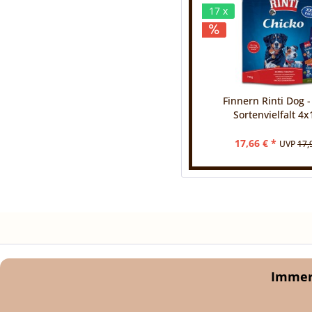
17 x
Finnern Rinti Dog -
Sortenvielfalt 4x
17,66 € *
UVP
17,
Immer 