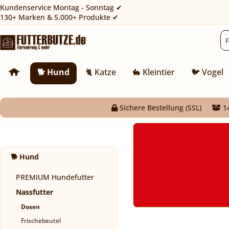
Kundenservice Montag - Sonntag ✔
130+ Marken & 5.000+ Produkte ✔
🐕 Hund
🐈 Katze
🐇 Kleintier
🐦 Vogel
Sichere Bestellung (SSL)
14
🐕 Hund
PREMIUM Hundefutter
Nassfutter
Dosen
Frischebeutel