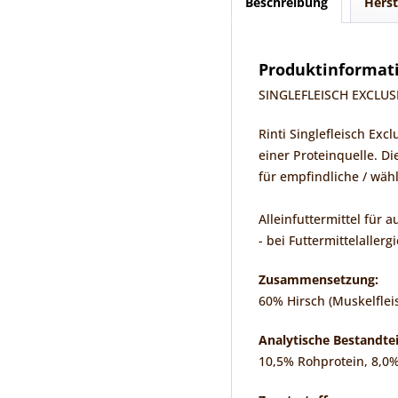
Beschreibung
Herst
Produktinformatio
SINGLEFLEISCH EXCLUSIV
Rinti Singlefleisch Ex
einer Proteinquelle. Di
für empfindliche / wäh
Alleinfuttermittel für
- bei Futtermittelallerg
Zusammensetzung:
60% Hirsch (Muskelfleis
Analytische Bestandtei
10,5% Rohprotein, 8,0%