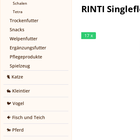
Schalen
RINTI Singlef
Tetra
Trockenfutter
Snacks
17 x
Welpenfutter
Ergänzungsfutter
Pflegeprodukte
Spielzeug
🐈 Katze
🐇 Kleintier
🐦 Vogel
🐠 Fisch und Teich
🐎 Pferd