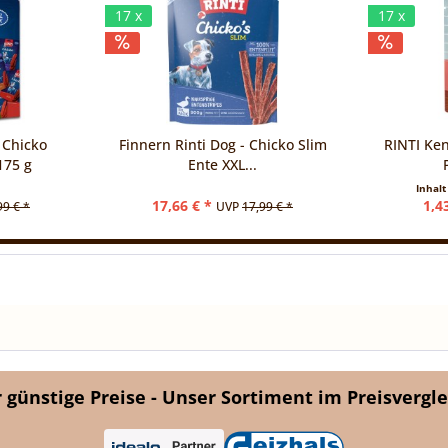
17 x
17 x
 Chicko
Finnern Rinti Dog - Chicko Slim
RINTI Ken
175 g
Ente XXL...
Inhal
17,66 € *
1,4
99 € *
UVP
17,99 € *
günstige Preise - Unser Sortiment im Preisvergle