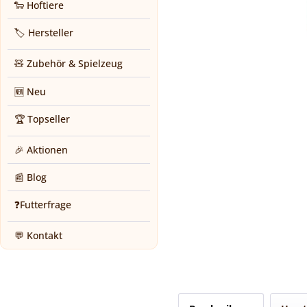
🐑 Hoftiere
🏷️ Hersteller
🧸 Zubehör & Spielzeug
🆕 Neu
🏆 Topseller
🎉 Aktionen
📰 Blog
❓Futterfrage
💬 Kontakt