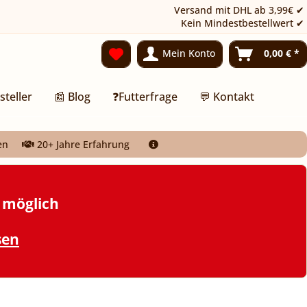
Versand mit DHL ab 3,99€ ✔
Kein Mindestbestellwert ✔
Mein Konto
0,00 € *
steller
📰 Blog
❓Futterfrage
💬 Kontakt
en
20+ Jahre Erfahrung
t möglich
sen