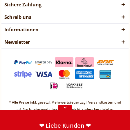
Sichere Zahlung
Schreib uns
Informationen
Newsletter
❤ Liebe Kunden ❤
Vorübergehend sind keine
* Alle Preise inkl. gesetzl. Mehrwertsteuer zzgl.
Versandkosten
und
Bestellungen möglich.
ggf. Nachnahmegebühren, wenn nicht anders beschrieben
Weitere Informationen
* Unter einem Gesamt-Warenwert von 30€ berechnen wir einen
Mindermengenzuschlag von 2,49€
❤ Liebe Kunden ❤