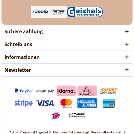
Sichere Zahlung
Schreib uns
Informationen
Newsletter
❤ Liebe Kunden ❤
Vorübergehend sind keine
* Alle Preise inkl. gesetzl. Mehrwertsteuer zzgl.
Versandkosten
und