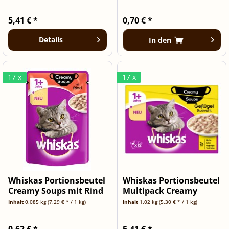
5,41 € *
0,70 € *
Details
In den
17 x
17 x
Whiskas Portionsbeutel
Whiskas Portionsbeutel
Creamy Soups mit Rind
Multipack Creamy
85g
Soups...
Inhalt
0.085 kg
(7,29 € * / 1 kg)
Inhalt
1.02 kg
(5,30 € * / 1 kg)
0,62 € *
5,41 € *