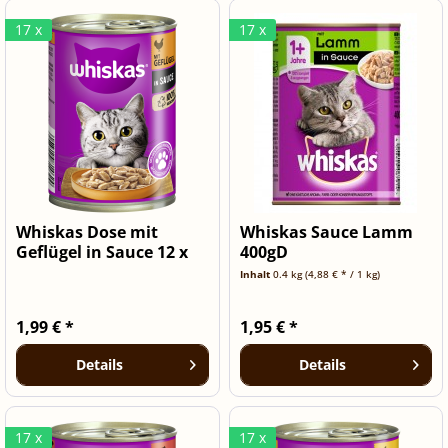
17 x
17 x
Whiskas Dose mit
Whiskas Sauce Lamm
Geflügel in Sauce 12 x
400gD
400g
Inhalt
0.4 kg
(4,88 € * / 1 kg)
1,99 € *
1,95 € *
Details
Details
17 x
17 x