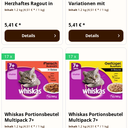
Herzhaftes Ragout in
Variationen mit
Sauce 12 x...
Gefluegel in...
Inhalt
1.2 kg
(4,51 € * / 1 kg)
Inhalt
1.2 kg
(4,51 € * / 1 kg)
5,41 € *
5,41 € *
Details
Details
17 x
17 x
Whiskas Portionsbeutel
Whiskas Portionsbeutel
Multipack 7+
Multipack 7+
Fleischauswahl
Geflügelauswa
Inhalt
1.2 kg
(4,51 € * / 1 kg)
Inhalt
1.2 kg
(4,51 € * / 1 kg)