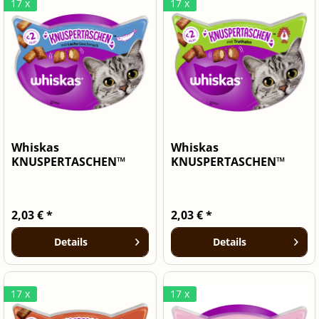
17 x
17 x
Whiskas
Whiskas
KNUSPERTASCHEN™
KNUSPERTASCHEN™
Becher mit Lachs...
Becher mit Truthahn 8
x...
2,03 € *
2,03 € *
Details
Details
17 x
17 x