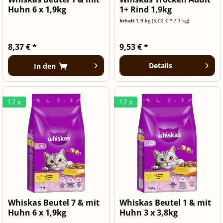
Huhn 6 x 1,9kg
1+ Rind 1,9kg
Inhalt
1.9 kg
(5,02 € * / 1 kg)
8,37 € *
9,53 € *
Details
In den
17 x
17 x
Whiskas Beutel 7 & mit
Whiskas Beutel 1 & mit
Huhn 6 x 1,9kg
Huhn 3 x 3,8kg