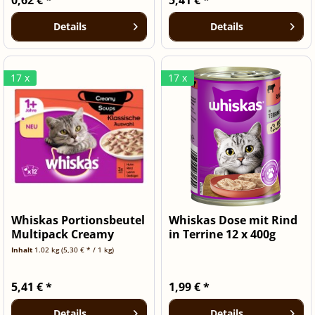
Details
Details
17 x
17 x
Whiskas Portionsbeutel
Whiskas Dose mit Rind
Multipack Creamy
in Terrine 12 x 400g
Soups...
Inhalt
1.02 kg
(5,30 € * / 1 kg)
5,41 € *
1,99 € *
Details
Details