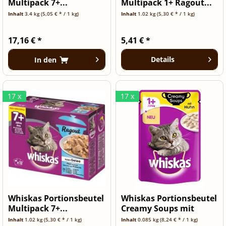
Multipack 7+...
Multipack 1+ Ragout...
Inhalt
3.4 kg
(5,05 € * / 1 kg)
Inhalt
1.02 kg
(5,30 € * / 1 kg)
17,16 € *
5,41 € *
Details
In den
17 x
17 x
Whiskas Portionsbeutel
Whiskas Portionsbeutel
Multipack 7+...
Creamy Soups mit
Huhn 85g
Inhalt
1.02 kg
(5,30 € * / 1 kg)
Inhalt
0.085 kg
(8,24 € * / 1 kg)