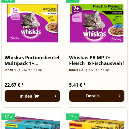
Whiskas Portionsbeutel
Whiskas PB MP 7+
Multipack 1+...
Fleisch- & Fischauswahl
12x100g
Inhalt
4 kg
(5,67 € * / 1 kg)
Inhalt
1.2 kg
(4,51 € * / 1 kg)
22,67 € *
5,41 € *
Details
In den
17 x
17 x