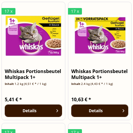
17 x
17 x
Whiskas Portionsbeutel
Whiskas Portionsbeutel
Multipack 1+
Multipack 1+
Geflügelauswa
Geflügelauswa
Inhalt
1.2 kg
(4,51 € * / 1 kg)
Inhalt
2.4 kg
(4,43 € * / 1 kg)
5,41 € *
10,63 € *
Details
Details
17 x
17 x