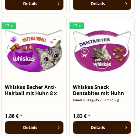
Details
Details
17 x
17 x
Whiskas Becher Anti-
Whiskas Snack
Hairball mit Huhn 8 x
Dentabites mit Huhn
60g
40g
Inhalt
0.04 kg
(45,75 € * / 1 kg)
1,88 € *
1,83 € *
Details
Details