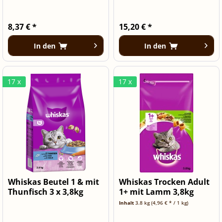
8,37 € *
15,20 € *
In den
In den
17 x
17 x
Whiskas Beutel 1 & mit
Whiskas Trocken Adult
Thunfisch 3 x 3,8kg
1+ mit Lamm 3,8kg
Inhalt
3.8 kg
(4,96 € * / 1 kg)