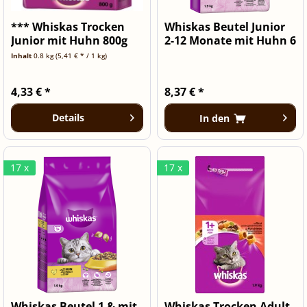
*** Whiskas Trocken
Whiskas Beutel Junior
Junior mit Huhn 800g
2-12 Monate mit Huhn 6
[***...
x...
Inhalt
0.8 kg
(5,41 € * / 1 kg)
4,33 € *
8,37 € *
Details
In den
17 x
17 x
Whiskas Beutel 1 & mit
Whiskas Trocken Adult