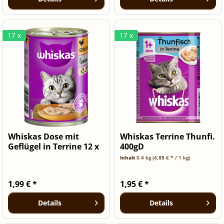
17 x
17 x
Whiskas Dose mit
Whiskas Terrine Thunfi.
Geflügel in Terrine 12 x
400gD
400g
Inhalt
0.4 kg
(4,88 € * / 1 kg)
1,99 € *
1,95 € *
Details
Details