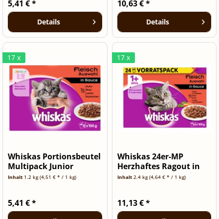
5,41 € *
10,63 € *
Details
Details
17 x
17 x
Whiskas Portionsbeutel
Whiskas 24er-MP
Multipack Junior
Herzhaftes Ragout in
Fleischau
Sauce 24 x...
Inhalt
1.2 kg
(4,51 € * / 1 kg)
Inhalt
2.4 kg
(4,64 € * / 1 kg)
5,41 € *
11,13 € *