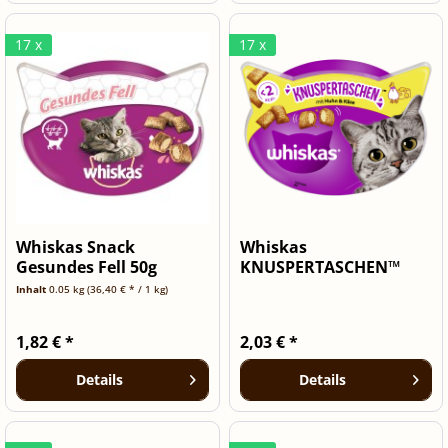
17 x
17 x
Whiskas Snack
Whiskas
Gesundes Fell 50g
KNUSPERTASCHEN™
Becher mit Huhn und...
Inhalt
0.05 kg
(36,40 € * / 1 kg)
1,82 € *
2,03 € *
Details
Details