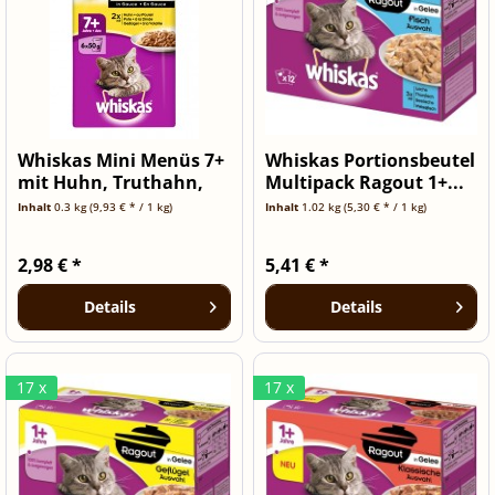
Whiskas Mini Menüs 7+
Whiskas Portionsbeutel
mit Huhn, Truthahn,
Multipack Ragout 1+...
und...
Inhalt
0.3 kg
(9,93 € * / 1 kg)
Inhalt
1.02 kg
(5,30 € * / 1 kg)
2,98 € *
5,41 € *
Details
Details
17 x
17 x