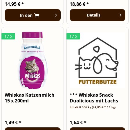
14,95 € *
18,86 € *
Details
In den
17 x
17 x
Whiskas Katzenmilch
*** Whiskas Snack
15 x 200ml
Duolicious mit Lachs
&...
Inhalt
0.066 kg
(24,85 € * / 1 kg)
1,49 € *
1,64 € *