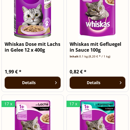
Whiskas Dose mit Lachs
Whiskas mit Gefluegel
in Gelee 12 x 400g
in Sauce 100g
Inhalt
0.1 kg
(8,20 € * / 1 kg)
1,99 € *
0,82 € *
Details
Details
17 x
17 x