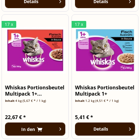
Details
Details
17 x
17 x
Whiskas Portionsbeutel
Whiskas Portionsbeutel
Multipack 1+...
Multipack 1+
Fischauswahl
Inhalt
4 kg
(5,67 € * / 1 kg)
Inhalt
1.2 kg
(4,51 € * / 1 kg)
22,67 € *
5,41 € *
Details
In den