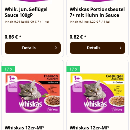
Whik. Jun.Geflügel
Whiskas Portionsbeutel
Sauce 100gP
7+ mit Huhn in Sauce
100g
Inhalt
0.01 kg
(86,00 € * / 1 kg)
Inhalt
0.1 kg
(8,20 € * / 1 kg)
0,86 € *
0,82 € *
Details
Details
17 x
17 x
Whiskas 12er-MP
Whiskas 12er-MP