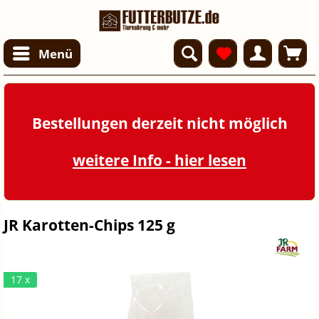
Menü
Bestellungen derzeit nicht möglich
weitere Info - hier lesen
JR Karotten-Chips 125 g
17 x