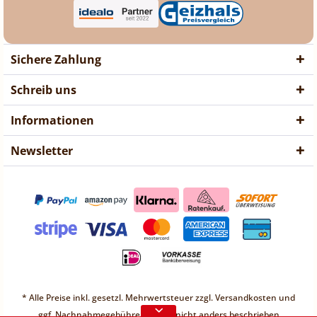
Sichere Zahlung
Schreib uns
Informationen
Newsletter
❤ Liebe Kunden ❤
Vorübergehend sind keine
Bestellungen möglich.
Weitere Informationen
❤ Liebe Kunden ❤
Vorübergehend sind keine
* Alle Preise inkl. gesetzl. Mehrwertsteuer zzgl.
Versandkosten
und
Bestellungen möglich.
ggf. Nachnahmegebühren, wenn nicht anders beschrieben