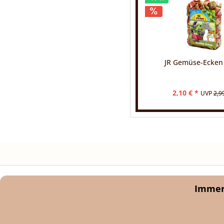
JR Gemüse-Ecken
2,10 € *
UVP
2,9
Immer 