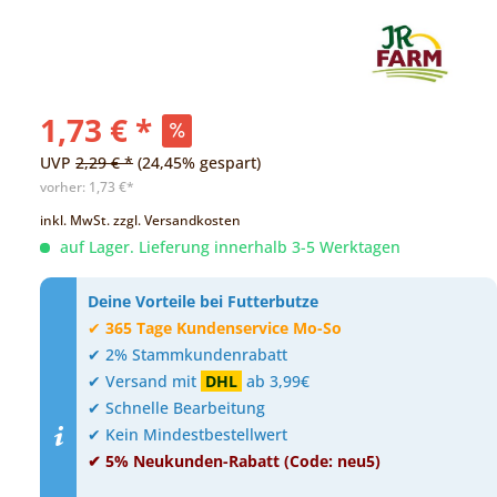
1,73 € *
UVP
2,29 € *
(24,45% gespart)
vorher:
1,73 €*
inkl. MwSt.
zzgl. Versandkosten
auf Lager. Lieferung innerhalb 3-5 Werktagen
Deine Vorteile bei Futterbutze
✔
365 Tage Kundenservice Mo-So
✔ 2% Stammkundenrabatt
✔ Versand mit
DHL
ab 3,99€
✔ Schnelle Bearbeitung
✔ Kein Mindestbestellwert
✔ 5% Neukunden-Rabatt (Code: neu5)