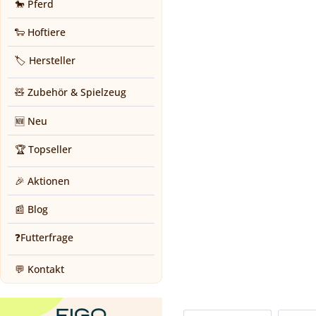
🐎 Pferd
🐑 Hoftiere
🏷️ Hersteller
🧸 Zubehör & Spielzeug
🆕 Neu
🏆 Topseller
🎉 Aktionen
📰 Blog
❓Futterfrage
💬 Kontakt