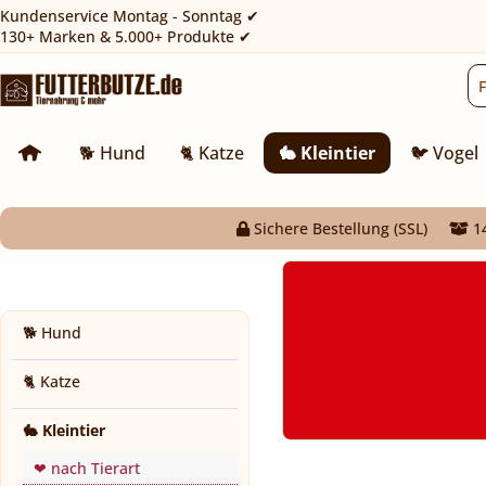
Kundenservice Montag - Sonntag ✔
130+ Marken & 5.000+ Produkte ✔
🐕 Hund
🐈 Katze
🐇 Kleintier
🐦 Vogel
Sichere Bestellung (SSL)
14
🐕 Hund
🐈 Katze
🐇 Kleintier
❤ nach Tierart