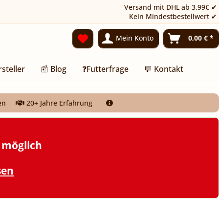
Versand mit DHL ab 3,99€ ✔
Kein Mindestbestellwert ✔
Mein Konto
0,00 € *
rsteller
📰 Blog
❓Futterfrage
💬 Kontakt
en
20+ Jahre Erfahrung
t möglich
sen