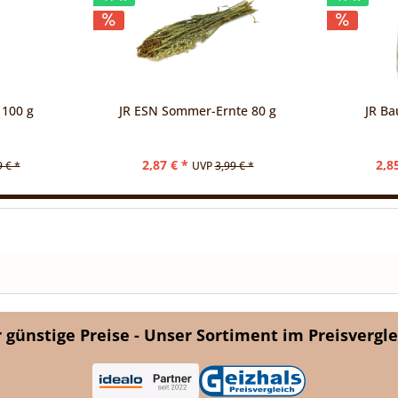
 100 g
JR ESN Sommer-Ernte 80 g
JR Ba
2,87 € *
2,8
9 € *
UVP
3,99 € *
günstige Preise - Unser Sortiment im Preisvergle