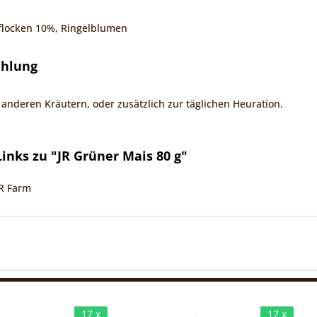
flocken 10%, Ringelblumen
ehlung
anderen Kräutern, oder zusätzlich zur täglichen Heuration.
inks zu "JR Grüner Mais 80 g"
JR Farm
17 x
17 x