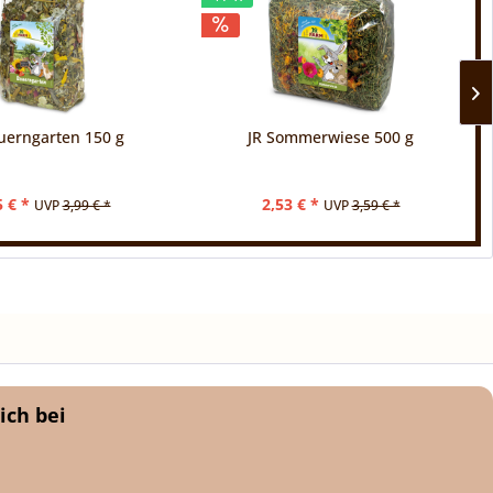
uerngarten 150 g
JR Sommerwiese 500 g
5 € *
2,53 € *
UVP
3,99 € *
UVP
3,59 € *
ich bei