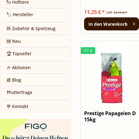
🐑 Hoftiere
11,25 € *
UVP
13,15 € *
🏷️ Hersteller
In den
Warenkorb
🧸 Zubehör & Spielzeug
🆕 Neu
17 x
🏆 Topseller
🎉 Aktionen
📰 Blog
❓Futterfrage
💬 Kontakt
Prestige Papageien D
15kg