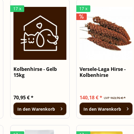
17 x
17 x
Kolbenhirse - Gelb
Versele-Laga Hirse -
15kg
Kolbenhirse
Frankreich Rot...
70,95 € *
140,18 € *
UVP
163,76 € *
In den
Warenkorb
In den
Warenkorb