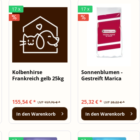
17 x
17 x
Kolbenhirse
Sonnenblumen -
Frankreich gelb 25kg
Gestreift Marica
Großformat 12,5kg
155,54 € *
25,32 € *
UVP
157,76 € *
UVP
28,22 € *
In den
Warenkorb
In den
Warenkorb