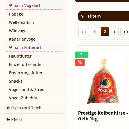
❤ nach Vogelart
Papagei
Filtern
Wellensittich
Wildvogel
2
Kanarienvogel
❤ nach Futterart
17 x
Hauptfutter
Einzelfuttermittel
Ergänzungsfutter
Snacks
Vogelsand & Streu
Vogel-Zubehör
🐠 Fisch und Teich
Prestige Kolbenhirse -
Gelb 1kg
🐎 Pferd