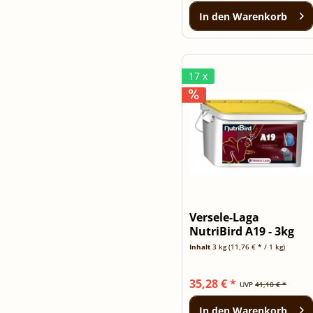
In den
Warenkorb
17 x
Versele-Laga
NutriBird A19 - 3kg
Eimer
Inhalt
3 kg
(11,76 € * / 1 kg)
35,28 € *
UVP
41,10 € *
In den
Warenkorb