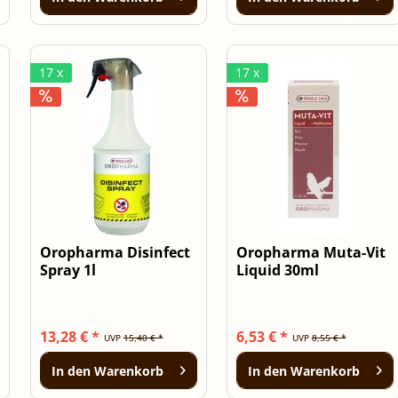
17 x
17 x
Oropharma Disinfect
Oropharma Muta-Vit
Spray 1l
Liquid 30ml
13,28 € *
6,53 € *
UVP
15,40 € *
UVP
8,55 € *
In den
Warenkorb
In den
Warenkorb