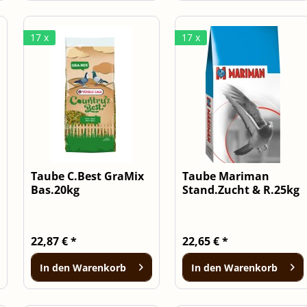
17 x
17 x
Taube C.Best GraMix
Taube Mariman
Bas.20kg
Stand.Zucht & R.25kg
22,87 € *
22,65 € *
In den
Warenkorb
In den
Warenkorb