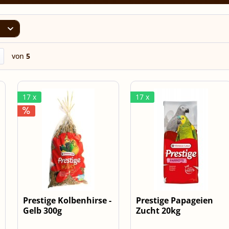
von
5
17 x
17 x
Prestige Kolbenhirse -
Prestige Papageien
Gelb 300g
Zucht 20kg