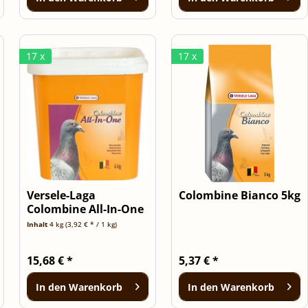
17 x
17 x
Versele-Laga
Colombine Bianco 5kg
Colombine All-In-One
4kg
Inhalt
4 kg
(3,92 € * / 1 kg)
15,68 € *
5,37 € *
In den
Warenkorb
In den
Warenkorb