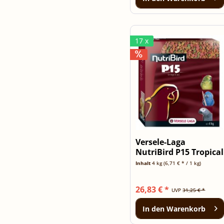
17 x
Versele-Laga
NutriBird P15 Tropical
- 4kg Karton
Inhalt
4 kg
(6,71 € * / 1 kg)
26,83 € *
UVP
31,25 € *
In den
Warenkorb