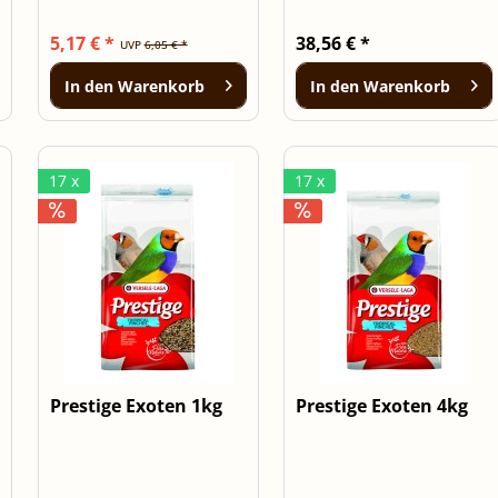
5,17 € *
38,56 € *
UVP
6,05 € *
In den
Warenkorb
In den
Warenkorb
17 x
17 x
Prestige Exoten 1kg
Prestige Exoten 4kg