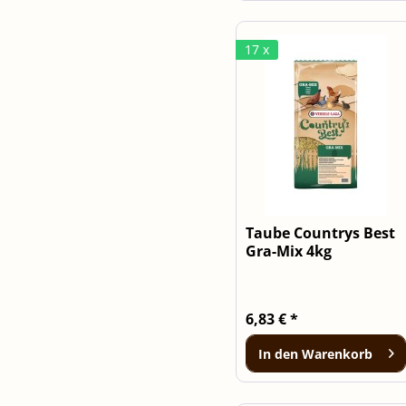
17 x
Taube Countrys Best
Gra-Mix 4kg
6,83 € *
In den
Warenkorb