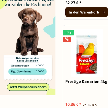
32,27 € *
In den
Warenkorb
17 x
Prestige Kanarien 4kg
10,36 € *
UVP
15,45 € *