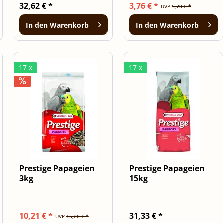
32,62 € *
3,76 € *
UVP
5,70 € *
In den
Warenkorb
In den
Warenkorb
17 x
17 x
Prestige Papageien
Prestige Papageien
3kg
15kg
10,21 € *
31,33 € *
UVP
15,20 € *