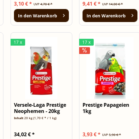
3,10 € *
9,41 € *
UVP
4,70 € *
UVP
14,00 € *
In den
Warenkorb
In den
Warenkorb
17 x
17 x
Versele-Laga Prestige
Prestige Papageien
Neophemen - 20kg
1kg
Sack
Inhalt
20 kg
(1,70 € * / 1 kg)
34,02 € *
3,93 € *
UVP
5,90 € *